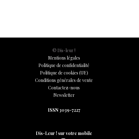
o
A
t
dI
g
e
Li
e
o
p
n
er
n
k
p
k
© Dis-leur !
Mentions légales
Politique de confidentialité
Politique de cookies (UE)
Conditions générales de vente
Contactez-nous
Newsletter
ISSN 3039-7227
Dis-Leur ! sur votre mobile