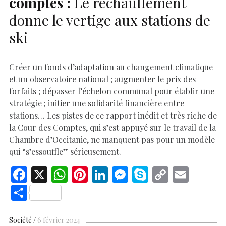
comptes :
Le réchauffement
donne le vertige aux stations de
ski
Créer un fonds d’adaptation au changement climatique
et un observatoire national ; augmenter le prix des
forfaits ; dépasser l’échelon communal pour établir une
stratégie ; initier une solidarité financière entre
stations… Les pistes de ce rapport inédit et très riche de
la Cour des Comptes, qui s’est appuyé sur le travail de la
Chambre d’Occitanie, ne manquent pas pour un modèle
qui “s’essouffle” sérieusement.
F
X
W
Pi
Li
M
S
C
E
ac
h
nt
n
es
k
o
m
S
e
at
er
k
se
y
p
ai
h
b
s
es
e
n
p
y
l
ar
Société
6 février 2024