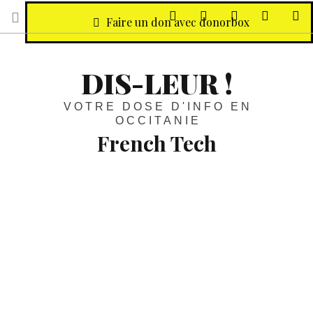
sur Facebook
sur Twitter
Contactez-nous 
Notre ph
R
Faire un don avec donorbox
DIS-LEUR !
VOTRE DOSE D'INFO EN
OCCITANIE
French Tech
Start-up/Toulouse :
La réussite