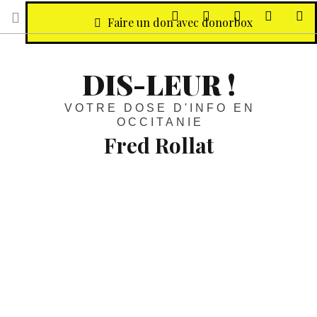
sur Facebook
sur Twitter
Contactez-nous 
Notre ph
R
Faire un don avec donorbox
DIS-LEUR !
VOTRE DOSE D'INFO EN
OCCITANIE
Fred Rollat
Concerts :
Les Karpatt et leur