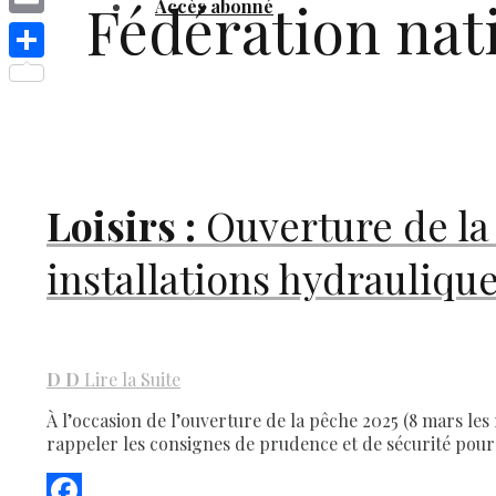
Fédération nat
Accès abonné
Link
Email
Share
Loisirs :
Ouverture de la 
installations hydrauliqu
D
D
Lire la Suite
À l’occasion de l’ouverture de la pêche 2025 (8 mars les 
rappeler les consignes de prudence et de sécurité pour