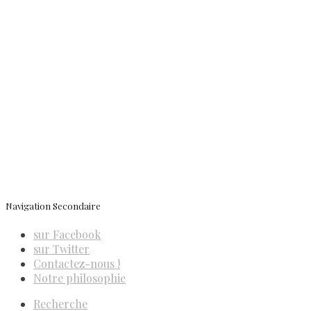
Conditions générales de vente
Contactez-nous
Newsletter
ISSN 3039-7227
Navigation Secondaire
sur Facebook
sur Twitter
Contactez-nous !
Notre philosophie
Recherche