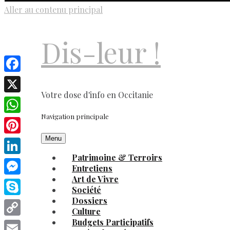
Aller au contenu principal
Dis-leur !
Facebook
Votre dose d'info en Occitanie
X
Navigation principale
WhatsApp
Menu
Pinterest
Patrimoine & Terroirs
LinkedIn
Entretiens
Art de Vivre
Messenger
Société
Dossiers
Skype
Culture
Budgets Participatifs
Copy