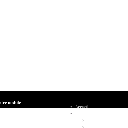
otre mobile
Accueil
Compte d’adhérent
Annulation d’adhésion
Confirmation d’adhési