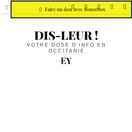
sur Facebook
sur Twitter
Contactez-nous 
Notre ph
R
Faire un don avec donorbox
DIS-LEUR !
VOTRE DOSE D'INFO EN
OCCITANIE
EY
Jeux vidéo, festivals, feuilletons :