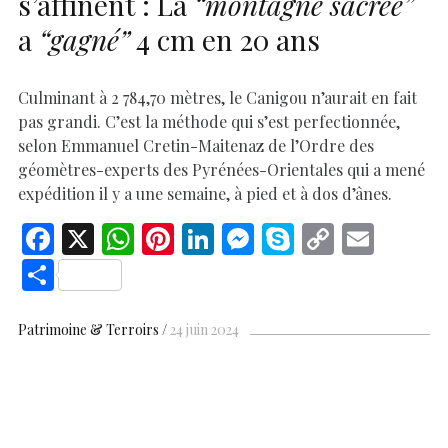
s’affinent : La
“montagne sacrée”
a
“gagné”
4 cm en 20 ans
Culminant à 2 784,70 mètres, le Canigou n’aurait en fait
pas grandi. C’est la méthode qui s’est perfectionnée,
selon Emmanuel Cretin-Maitenaz de l’Ordre des
géomètres-experts des Pyrénées-Orientales qui a mené
expédition il y a une semaine, à pied et à dos d’ânes.
F
X
W
Pi
Li
M
S
C
E
ac
h
nt
n
es
k
o
m
S
e
at
er
k
se
y
p
ai
h
b
s
es
e
n
p
y
l
ar
Patrimoine & Terroirs
24 juin 2024
o
A
t
dI
g
e
Li
e
o
p
n
er
n
k
p
k