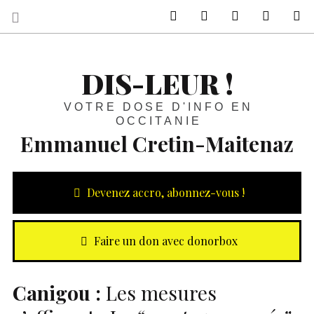
sur Facebook
sur Twitter
Contactez-nous 
Notre ph
R
DIS-LEUR !
VOTRE DOSE D'INFO EN
OCCITANIE
Emmanuel Cretin-Maitenaz
Devenez accro, abonnez-vous !
Faire un don avec donorbox
Canigou :
Les mesures