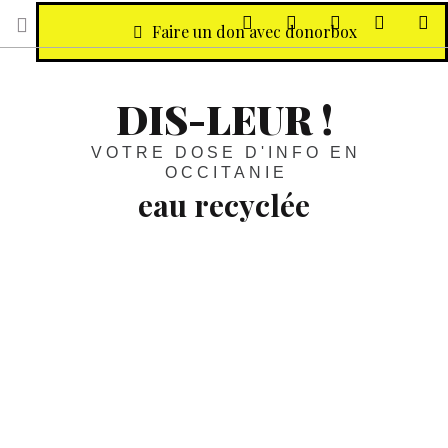
sur Facebook
sur Twitter
Contactez-nous 
Notre ph
R
Faire un don avec donorbox
DIS-LEUR !
VOTRE DOSE D'INFO EN
OCCITANIE
eau recyclée
Golf d’Agde précurseur :
L’eau