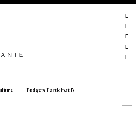
sur Facebook
sur Twitter
Contactez-nous !
Notre philosophie
TANIE
Recherche
ulture
Budgets Participatifs