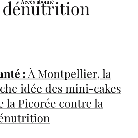
dénutrition
Accès abonné
anté :
À Montpellier, la
iche idée des mini-cakes
e la Picorée contre la
énutrition