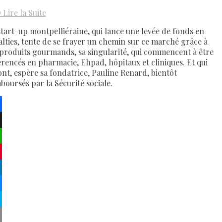
D
Lire la Suite
start-up montpelliéraine, qui lance une levée de fonds en
alties, tente de se frayer un chemin sur ce marché grâce à
 produits gourmands, sa singularité, qui commencent à être
érencés en pharmacie, Ehpad, hôpitaux et cliniques. Et qui
ont, espère sa fondatrice, Pauline Renard, bientôt
boursés par la Sécurité sociale.
ebook
atsApp
terest
kedIn
senger
pe