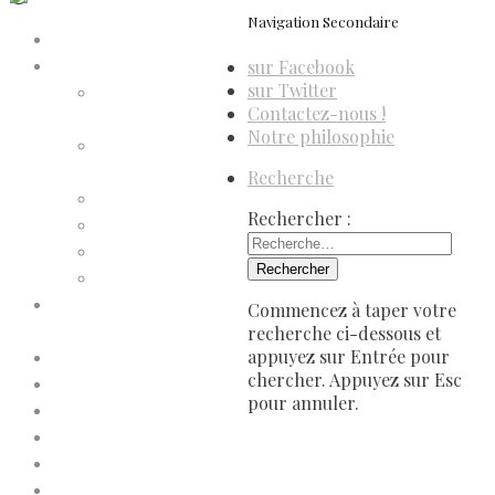
Navigation Secondaire
Accueil
sur Facebook
Compte d’adhérent
sur Twitter
Annulation
Contactez-nous !
d’adhésion
Notre philosophie
Confirmation
d’adhésion
Recherche
Facture d’adhésion
Rechercher :
Niveaux d’adhésion
Paiement d’adhésion
Reçu d’adhésion
Conditions générales de
Commencez à taper votre
vente
recherche ci-dessous et
appuyez sur Entrée pour
Contactez-nous
chercher. Appuyez sur Esc
Faites un don à Dis-Leur !
pour annuler.
Mentions légales
Newsletter
Politique de confidentialité
Politique de cookies (UE)