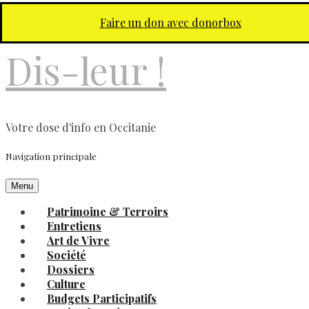
Aller au contenu principal
Faire un don avec donorbox
Dis-leur !
Votre dose d'info en Occitanie
Navigation principale
Menu
Patrimoine & Terroirs
Entretiens
Art de Vivre
Société
Dossiers
Culture
Budgets Participatifs