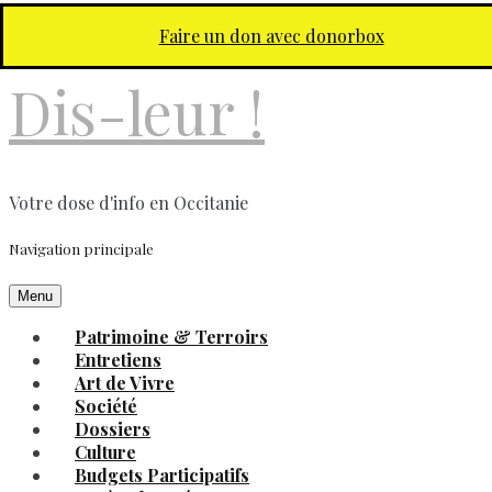
Aller au contenu principal
Faire un don avec donorbox
Dis-leur !
Votre dose d'info en Occitanie
Navigation principale
Menu
Patrimoine & Terroirs
Entretiens
Art de Vivre
Société
Dossiers
Culture
Budgets Participatifs