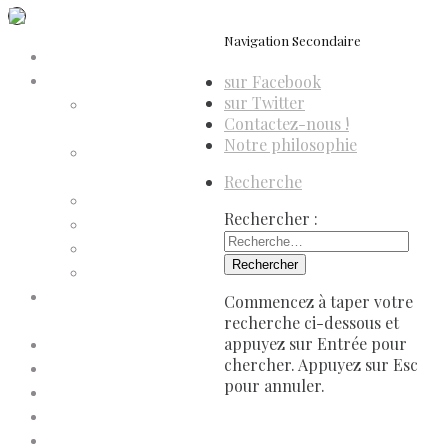
Navigation Secondaire
Accueil
sur Facebook
Compte d’adhérent
sur Twitter
Annulation
Contactez-nous !
d’adhésion
Notre philosophie
Confirmation
d’adhésion
Recherche
Facture d’adhésion
Rechercher :
Niveaux d’adhésion
Paiement d’adhésion
Reçu d’adhésion
Conditions générales de
Commencez à taper votre
vente
recherche ci-dessous et
appuyez sur Entrée pour
Contactez-nous
chercher. Appuyez sur Esc
Faites un don à Dis-Leur !
pour annuler.
Mentions légales
Newsletter
Politique de confidentialité