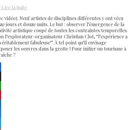
D
Lire la Suite
c vidéo). Neuf artistes de disciplines différentes y ont vécu
ze jours et douze nuits. Le but : observer l’émergence de la
ativité artistique coupé de toutes les contraintes temporelles.
on l’explorateur-organisateur Christian Clot, “l’expérience a
 véritablement fabuleuse”. À tel point qu’il envisage
xposer les oeuvres dans la grotte ! Pour initier un tourisme à
raiche ?
ebook
atsApp
terest
kedIn
senger