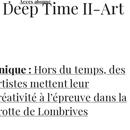
Deep Time II-Art
Accès abonné
nique :
Hors du temps, des
rtistes mettent leur
réativité à l’épreuve dans la
rotte de Lombrives