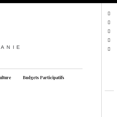
sur Facebook
sur Twitter
Contactez-nous !
Notre philosophie
TANIE
Recherche
ulture
Budgets Participatifs