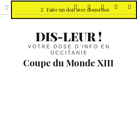
sur Facebook
sur Twitter
Contactez-nous 
Notre ph
R
Faire un don avec donorbox
DIS-LEUR !
VOTRE DOSE D'INFO EN
OCCITANIE
Coupe du Monde XIII
Chronique du
XIII
:
Un stage