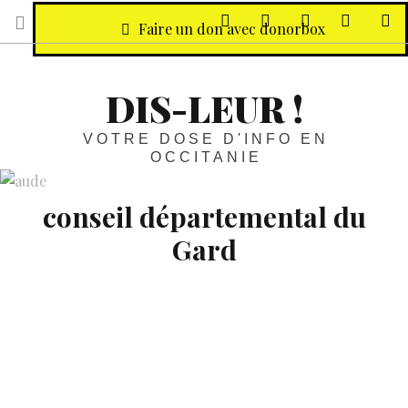
sur Facebook
sur Twitter
Contactez-nous 
Notre ph
R
Faire un don avec donorbox
DIS-LEUR !
VOTRE DOSE D'INFO EN
OCCITANIE
conseil départemental du
Gard