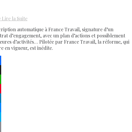
D
Lire la Suite
cription automatique à France Travail, signature d’un
trat d’engagement, avec un plan d’actions et possiblement
heures d’activités… Pilotée par France Travail, la réforme, qui
e en vigueur, est inédite.
ebook
atsApp
terest
kedIn
senger
pe