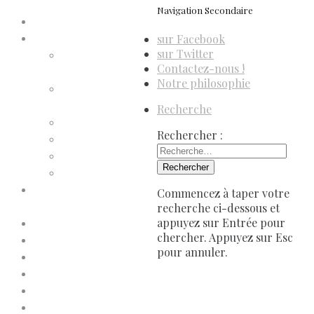
Navigation Secondaire
Accueil
sur Facebook
Compte d’adhérent
sur Twitter
Annulation
Contactez-nous !
d’adhésion
Notre philosophie
Confirmation
d’adhésion
Recherche
Facture d’adhésion
Rechercher :
Niveaux d’adhésion
Paiement d’adhésion
Reçu d’adhésion
Conditions générales de
Commencez à taper votre
vente
recherche ci-dessous et
appuyez sur Entrée pour
Contactez-nous
chercher. Appuyez sur Esc
Faites un don à Dis-Leur !
pour annuler.
Mentions légales
Newsletter
Politique de confidentialité
Politique de cookies (UE)