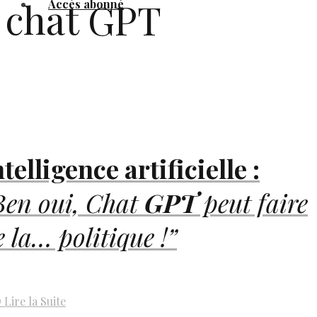
chat GPT
Accès abonné
ntelligence artificielle :
Ben oui, Chat
GPT
peut faire
e la… politique !”
D
Lire la Suite