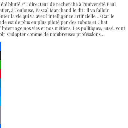
i été bluffé !” : directeur de recherche à l’université Paul
tier, à Toulouse, Pascal Marchand le dit : il va falloir
nter la vie qui va avec l’intelligence artificielle…! Car le
de est de plus en plus piloté par des robots et Chat
 interroge nos vies et nos métiers. Les politiques, aussi, vont
oir s’adapter comme de nombreuses professions…
ebook
atsApp
terest
kedIn
senger
pe
py