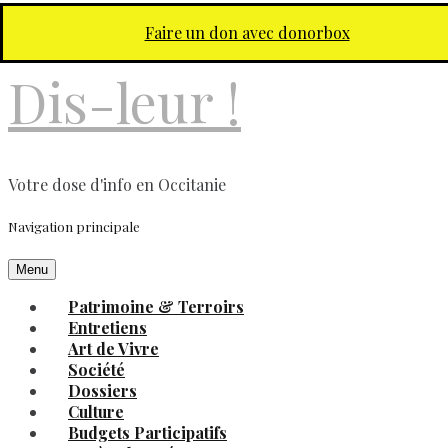
Aller au contenu principal
Faire un don avec donorbox
Dis-leur !
Votre dose d'info en Occitanie
Navigation principale
Menu
Patrimoine & Terroirs
Entretiens
Art de Vivre
Société
Dossiers
Culture
Budgets Participatifs