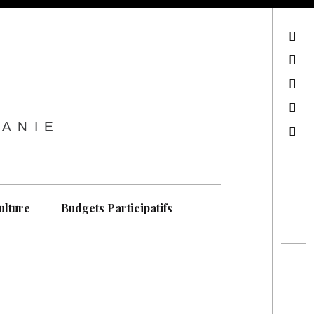
sur Facebook
sur Twitter
Contactez-nous !
Notre philosophie
TANIE
Recherche
ulture
Budgets Participatifs