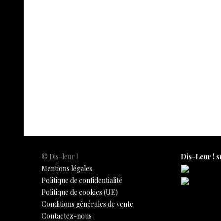
F
X
W
Pi
Li
ac
h
nt
n
e
S
e
at
er
k
s
h
b
s
es
e
n
ar
Société
26 mars 2020
o
A
t
dI
g
e
o
p
n
e
k
p
© Dis-leur !
Dis-Leur ! s
Mentions légales
Politique de confidentialité
Politique de cookies (UE)
Conditions générales de vente
Contactez-nous