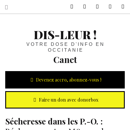
sur Facebook
sur Twitter
Contactez-nous 
Notre ph
R
DIS-LEUR !
VOTRE DOSE D'INFO EN
OCCITANIE
Canet
Devenez accro, abonnez-vous !
Faire un don avec donorbox
Sécheresse dans les P.-O. :