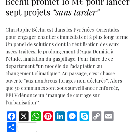
Béchu promet 10 M€ pour lancer
sept projets
“sans tarder”
Christophe Béchu est dans les Pyrénées-Orientales
pour engager chantiers immédiats et à plus long terme.
Un panel de solutions dont la réutilisation des eaux
usées traitées, le prolongement d’Aqua Domitia à
l’étude, limitation du gaspillage. Pour faire de ce
département “un modèle de l’adaptation au
changement climatique”. Au passage, c’est chasse
ouverte “aux nombreux forages non déclarés”. Alors
que 50 communes sont sous surveillance renforcée,
EELV dénonce un “manque de courage sur
l’urbanisation”.
F
X
W
Pi
Li
M
S
C
E
ac
h
nt
n
es
k
o
m
S
e
at
er
k
se
y
p
ai