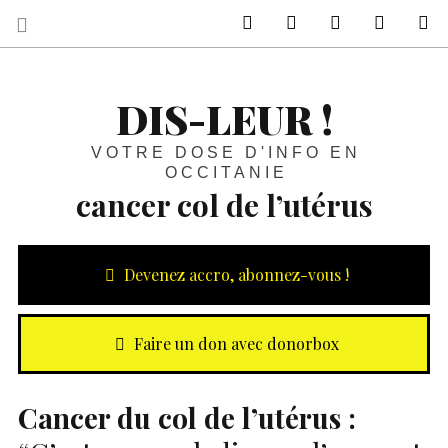
sur Facebook
sur Twitter
Contactez-nous 
Notre ph
R
DIS-LEUR !
VOTRE DOSE D'INFO EN
OCCITANIE
cancer col de l’utérus
Devenez accro, abonnez-vous !
Faire un don avec donorbox
Cancer du col de l’utérus :