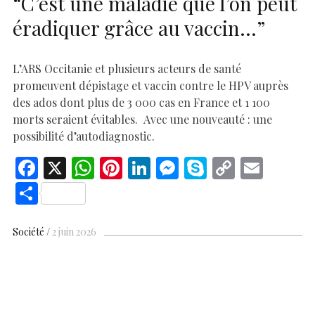
“C’est une maladie que l’on peut
éradiquer grâce au vaccin…”
L’ARS Occitanie et plusieurs acteurs de santé
promeuvent dépistage et vaccin contre le HPV auprès
des ados dont plus de 3 000 cas en France et 1 100
morts seraient évitables. Avec une nouveauté : une
possibilité d’autodiagnostic.
F
X
W
Pi
Li
M
S
C
E
ac
h
nt
n
es
k
o
m
S
e
at
er
k
se
y
p
ai
h
b
s
es
e
n
p
y
l
ar
Société
2 juin 2026
o
A
t
dI
g
e
Li
e
o
p
n
er
n
k
p
k