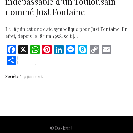
indépassable d’un Toulousain
nommé Just Fontaine
Le 18 juin est une date symbolique pour Just Fontaine. En
effet, depuis le 18 juin 1958, soit […]
F
X
W
Pi
Li
M
S
C
E
ac
h
nt
n
es
k
o
m
S
e
at
er
k
se
y
p
ai
h
b
s
es
e
n
p
y
l
ar
Société
19 juin 2018
o
A
t
dI
g
e
Li
e
o
p
n
er
n
k
p
k
© Dis-leur !