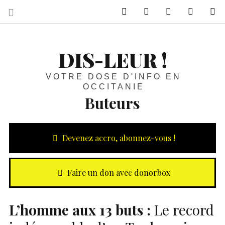
sur Facebook
sur Twitter
Contactez-nous 
Notre ph
R
DIS-LEUR !
VOTRE DOSE D'INFO EN
OCCITANIE
Buteurs
Devenez accro, abonnez-vous !
Faire un don avec donorbox
L’homme aux 13 buts :
Le record