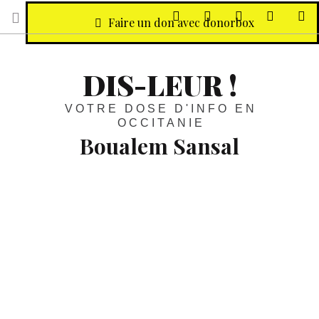
sur Facebook
sur Twitter
Contactez-nous 
Notre ph
R
Faire un don avec donorbox
DIS-LEUR !
VOTRE DOSE D'INFO EN
OCCITANIE
Boualem Sansal
Mobilisation :
Pour ne pas