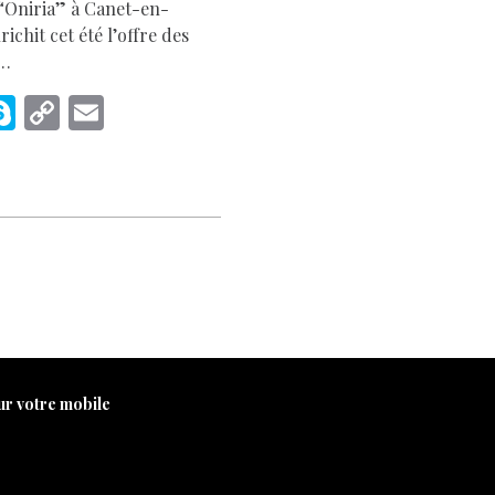
e “Oniria” à Canet-en-
ichit cet été l’offre des
e…
M
S
C
E
s
k
o
m
e
y
p
ai
p
y
l
e
Li
r
n
k
ur votre mobile