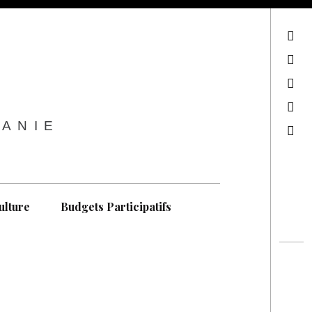
sur Facebook
sur Twitter
Contactez-nous !
Notre philosophie
TANIE
Recherche
ulture
Budgets Participatifs