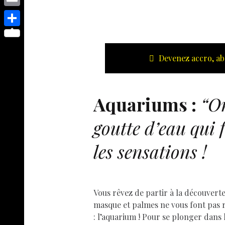
s
p
y
e
o
d
E
e
p
s
p
I
m
n
S
e
t
y
n
a
g
h
Devenez accro, ab
L
i
e
a
i
l
r
r
n
Aquariums :
“On
e
k
goutte d’eau qui 
les sensations !
Vous rêvez de partir à la découvert
masque et palmes ne vous font pas rê
: l’aquarium ! Pour se plonger dans 