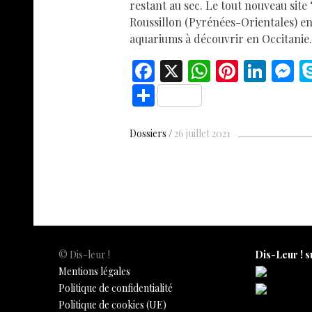
restant au sec. Le tout nouveau sit
Roussillon (Pyrénées-Orientales) enr
aquariums à découvrir en Occitani
F
X
W
Pi
Li
ac
h
nt
n
e
S
e
at
er
k
s
h
b
s
es
e
n
ar
Dossiers
26 juillet 2021
o
A
t
dI
g
e
o
p
n
e
k
p
© Dis-leur !
Dis-Leur ! s
Mentions légales
Politique de confidentialité
Politique de cookies (UE)