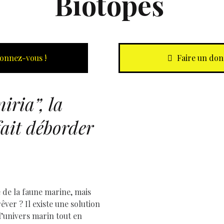
Biotopes
onnez-vous !
Faire un don
iria”
, la
D
fait déborder
e de la faune marine, mais
ver ? Il existe une solution
l’univers marin tout en