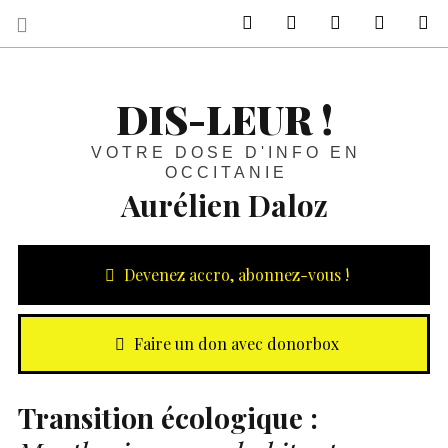
sur Facebook
sur Twitter
Contactez-nous 
Notre ph
R
DIS-LEUR !
VOTRE DOSE D'INFO EN
OCCITANIE
Aurélien Daloz
Devenez accro, abonnez-vous !
Faire un don avec donorbox
Transition écologique :