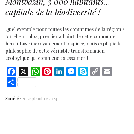
Montbazin, 3 000 habitants…
capitale de la biodiversité !
Quel exemple pour toutes les communes de la région !
Aurélien Daloz, premier adjoint de cette commune
héraultaise incroyablement inspirée, nous explique la
philosophie de cette véritable transformation
écologique qui commence à essaimer !
F
X
W
Pi
Li
M
S
C
E
ac
h
nt
n
es
k
o
m
S
e
at
er
k
se
y
p
ai
h
b
s
es
e
n
p
y
l
ar
Société
20 septembre 2024
o
A
t
dI
g
e
Li
e
o
p
n
er
n
k
p
k