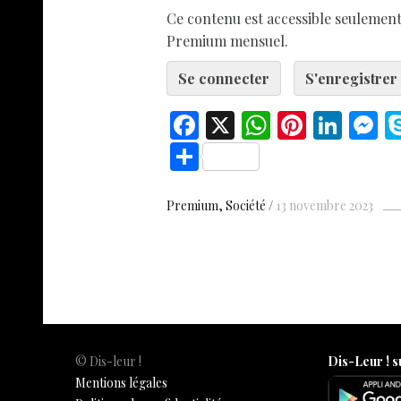
Ce contenu est accessible seuleme
Premium mensuel.
Se connecter
S'enregistrer
F
X
W
Pi
Li
ac
h
nt
n
e
S
e
at
er
k
s
h
b
s
es
e
n
ar
Premium
Société
13 novembre 2023
o
A
t
dI
g
e
o
p
n
e
k
p
© Dis-leur !
Dis-Leur ! s
Mentions légales