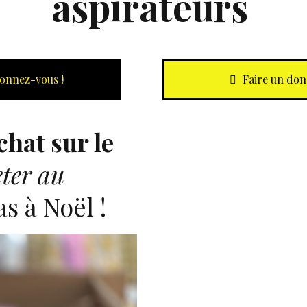
aspirateurs
onnez-vous !
Faire un don
chat sur le
ter au
s à Noël !