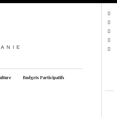
sur Facebook
sur Twitter
Contactez-nous !
Notre philosophie
TANIE
Recherche
ulture
Budgets Participatifs