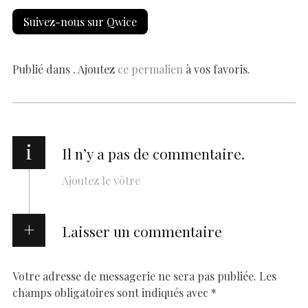
e
at
er
k
se
y
p
ai
h
Suivez-nous sur Qwice
b
s
es
e
n
p
y
l
ar
o
A
t
dI
g
e
Li
e
o
p
n
er
n
Publié dans . Ajoutez
ce permalien
à vos favoris.
k
p
k
i
Il n’y a pas de commentaire.
Ajoutez le vôtre
Laisser un commentaire
Votre adresse de messagerie ne sera pas publiée.
Les
champs obligatoires sont indiqués avec
*