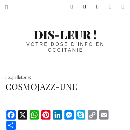
sur Facebook
sur Twitter
Contactez-nous 
Notre ph
R
DIS-LEUR !
VOTRE DOSE D'INFO EN
OCCITANIE
22 juillet 2025
COSMOJAZZ-UNE
F
X
W
Pi
Li
M
S
C
E
ac
h
nt
n
es
k
o
m
S