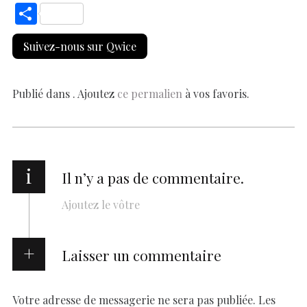
ac
h
nt
n
es
k
o
m
S
e
at
er
k
se
y
p
ai
h
Suivez-nous sur Qwice
b
s
es
e
n
p
y
l
ar
o
A
t
dI
g
e
Li
e
o
p
n
er
n
Publié dans . Ajoutez
ce permalien
à vos favoris.
k
p
k
i
Il n’y a pas de commentaire.
Ajoutez le vôtre
Laisser un commentaire
Votre adresse de messagerie ne sera pas publiée.
Les