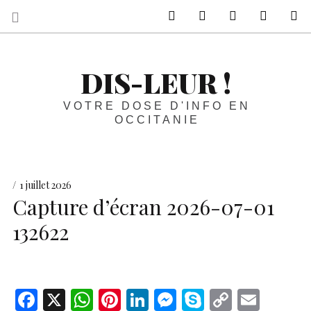
sur Facebook
sur Twitter
Contactez-nous 
Notre ph
R
DIS-LEUR !
VOTRE DOSE D'INFO EN
OCCITANIE
1 juillet 2026
Capture d’écran 2026-07-01
132622
F
X
W
Pi
Li
M
S
C
E