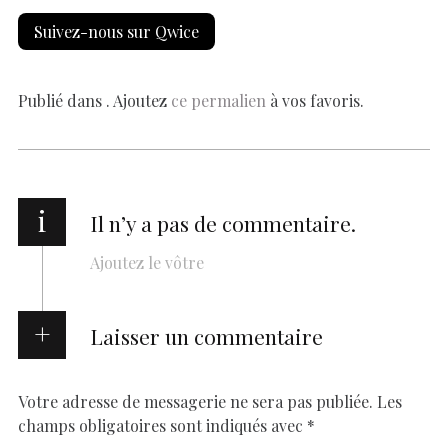
e
at
er
k
se
y
p
ai
h
Suivez-nous sur Qwice
b
s
es
e
n
p
y
l
ar
o
A
t
dI
g
e
Li
e
o
p
n
er
n
Publié dans . Ajoutez
ce permalien
à vos favoris.
k
p
k
i
Il n’y a pas de commentaire.
Ajoutez le vôtre
Laisser un commentaire
Votre adresse de messagerie ne sera pas publiée.
Les
champs obligatoires sont indiqués avec
*