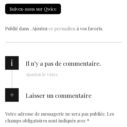
e
at
er
k
se
y
p
ai
h
Suivez-nous sur Qwice
b
s
es
e
n
p
y
l
ar
o
A
t
dI
g
e
Li
e
o
p
n
er
n
Publié dans . Ajoutez
ce permalien
à vos favoris.
k
p
k
i
Il n’y a pas de commentaire.
Ajoutez le vôtre
Laisser un commentaire
Votre adresse de messagerie ne sera pas publiée.
Les
champs obligatoires sont indiqués avec
*