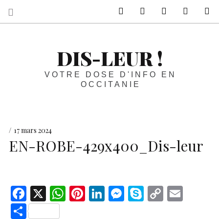
sur Facebook
sur Twitter
Contactez-nous 
Notre ph
R
DIS-LEUR !
VOTRE DOSE D'INFO EN
OCCITANIE
17 mars 2024
EN-ROBE-429x400_Dis-leur
F
X
W
Pi
Li
M
S
C
E
ac
h
nt
n
es
k
o
m
S