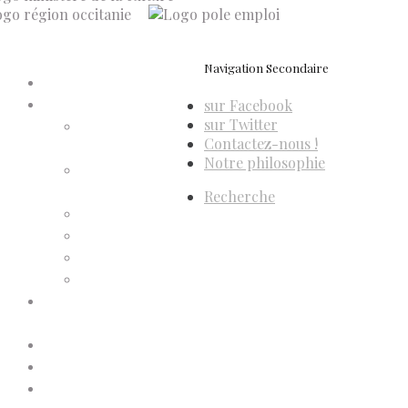
Navigation Secondaire
Accueil
sur Facebook
Compte d’adhérent
sur Twitter
Annulation
Contactez-nous !
d’adhésion
Notre philosophie
Confirmation
d’adhésion
Recherche
Facture d’adhésion
Niveaux d’adhésion
Paiement d’adhésion
Reçu d’adhésion
Conditions générales de
vente
Contactez-nous
Faites un don à Dis-Leur !
Mentions légales