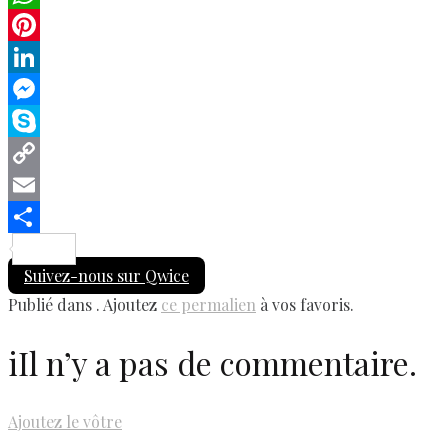
WhatsApp
Pinterest
LinkedIn
Messenger
Skype
Copy
Link
Email
Share
Suivez-nous sur Qwice
Publié dans . Ajoutez
ce permalien
à vos favoris.
i
Il n’y a pas de commentaire.
Ajoutez le vôtre