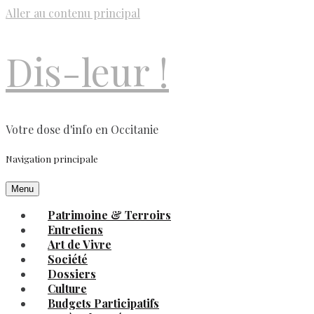
Aller au contenu principal
Dis-leur !
Votre dose d'info en Occitanie
Navigation principale
Menu
Patrimoine & Terroirs
Entretiens
Art de Vivre
Société
Dossiers
Culture
Budgets Participatifs