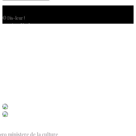
© Dis-leur !
Mentions légales
Politique de confidentialité
Politique de cookies (UE)
Conditions générales de vente
Contactez-nous
Newsletter
ISSN 3039-7227
Dis-Leur ! sur votre mobile