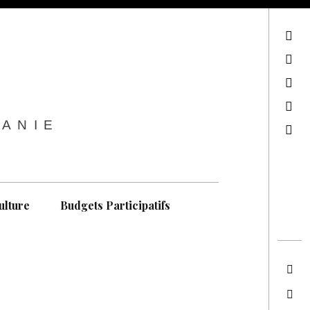
sur Facebook
sur Twitter
Contactez-nous !
Notre philosophie
TANIE
Recherche
ulture
Budgets Participatifs