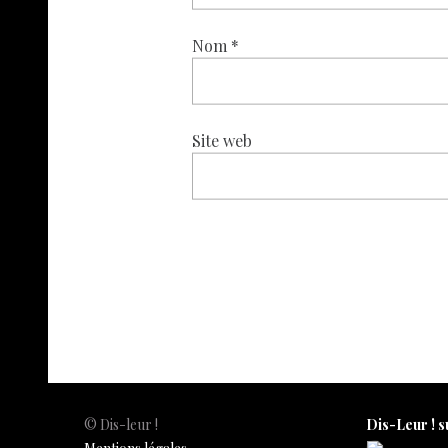
Nom
*
Site web
© Dis-leur !
Dis-Leur ! s