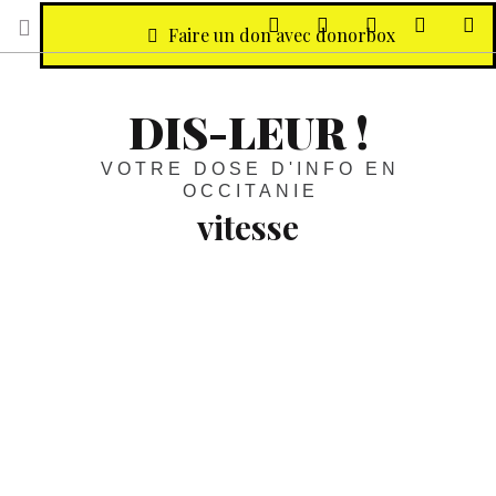
sur Facebook
sur Twitter
Contactez-nous 
Notre ph
R
Faire un don avec donorbox
DIS-LEUR !
VOTRE DOSE D'INFO EN
OCCITANIE
vitesse
Stupéfiant :
Plus d’un jeune sur