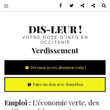
sur Facebook
sur Twitter
Contactez-nous 
Notre ph
R
DIS-LEUR !
VOTRE DOSE D'INFO EN
OCCITANIE
Verdissement
Devenez accro, abonnez-vous !
Faire un don avec donorbox
Emploi :
L’économie verte, des