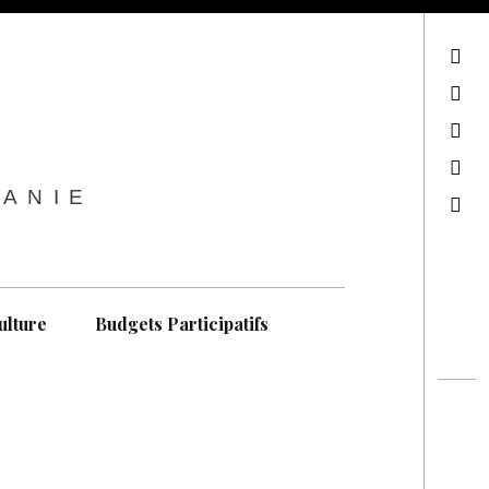
sur Facebook
sur Twitter
Contactez-nous !
Notre philosophie
TANIE
Recherche
ulture
Budgets Participatifs