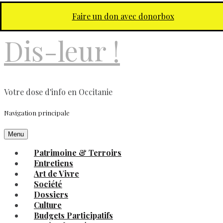
Aller au contenu principal
Faire un don avec donorbox
Dis-leur !
Votre dose d'info en Occitanie
Navigation principale
Menu
Patrimoine & Terroirs
Entretiens
Art de Vivre
Société
Dossiers
Culture
Budgets Participatifs