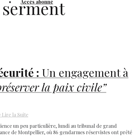
serment
Accès abonné
écurité :
Un engagement à
préserver la paix civile”
D
Lire la Suite
ience un peu particulière, lundi au tribunal de grand
tance de Montpellier, où 86 gendarmes réservistes ont prêté