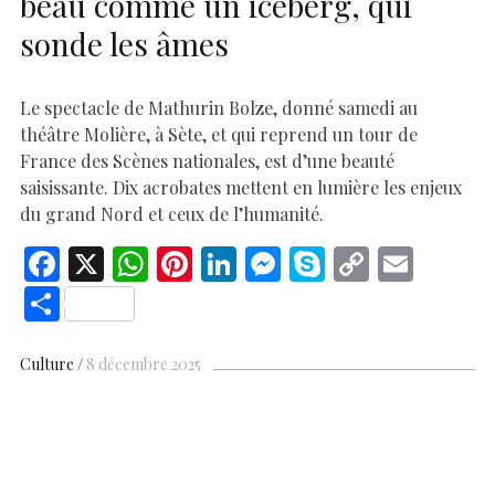
beau comme un iceberg, qui
sonde les âmes
Le spectacle de Mathurin Bolze, donné samedi au
théâtre Molière, à Sète, et qui reprend un tour de
France des Scènes nationales, est d’une beauté
saisissante. Dix acrobates mettent en lumière les enjeux
du grand Nord et ceux de l’humanité.
F
X
W
Pi
Li
M
S
C
E
ac
h
nt
n
es
k
o
m
S
e
at
er
k
se
y
p
ai
h
b
s
es
e
n
p
y
l
ar
Culture
8 décembre 2025
o
A
t
dI
g
e
Li
e
o
p
n
er
n
k
p
k