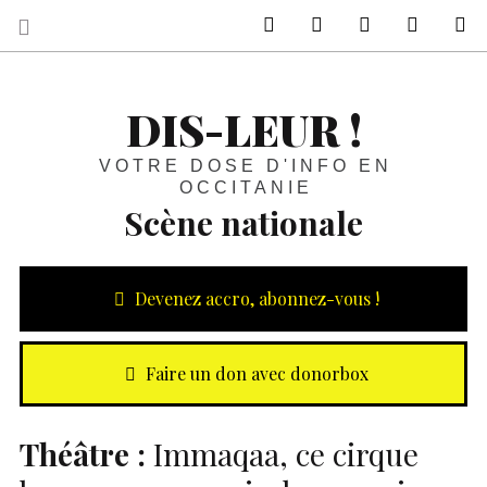
sur Facebook
sur Twitter
Contactez-nous 
Notre ph
R
DIS-LEUR !
VOTRE DOSE D'INFO EN
OCCITANIE
Scène nationale
Devenez accro, abonnez-vous !
Faire un don avec donorbox
Théâtre :
Immaqaa, ce cirque