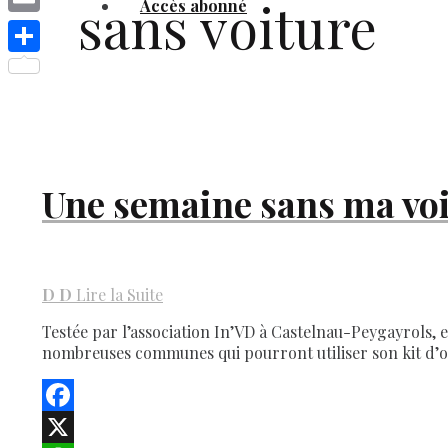
sans voiture
Accès abonné
Link
Email
Share
Une semaine sans ma voi
D
D
Lire la Suite
Testée par l’association In’VD à Castelnau-Peygayrols, 
nombreuses communes qui pourront utiliser son kit d’org
Facebook