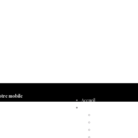
otre mobile
Accueil
Compte d’adhérent
Annulation d’adhésion
Confirmation d’adhési
Facture d’adhésion
Niveaux d’adhésion