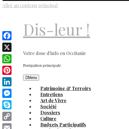
Aller au contenu principal
Dis-leur !
Facebook
Votre dose d'info en Occitanie
X
Navigation principale
WhatsApp
Menu
Pinterest
Patrimoine & Terroirs
LinkedIn
Entretiens
Art de Vivre
Messenger
Société
Dossiers
Skype
Culture
Budgets Participatifs
Copy