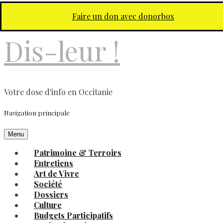
Aller au contenu principal
Faire un don avec donorbox
Dis-leur !
Votre dose d'info en Occitanie
Navigation principale
Menu
Patrimoine & Terroirs
Entretiens
Art de Vivre
Société
Dossiers
Culture
Budgets Participatifs