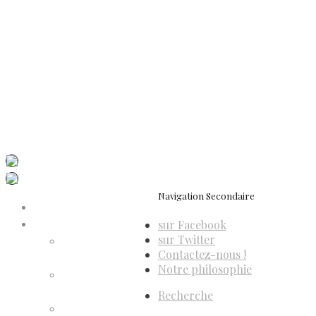
Politique de cookies (UE)
Conditions générales de vente
Contactez-nous
Newsletter
ISSN 3039-7227
Dis-Leur ! sur votre mobile
Navigation Secondaire
Accueil
sur Facebook
Compte d’adhérent
sur Twitter
Annulation
Contactez-nous !
d’adhésion
Notre philosophie
Confirmation
d’adhésion
Recherche
Facture d’adhésion