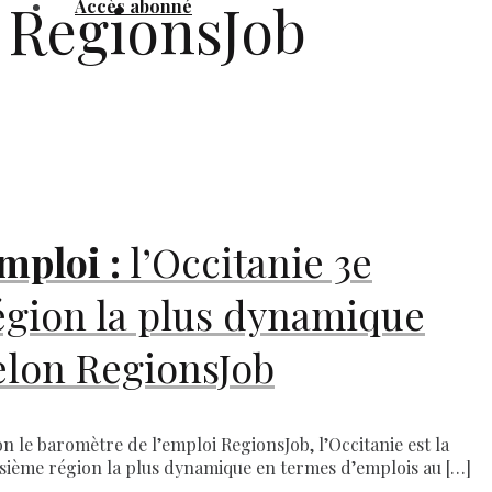
RegionsJob
Accès abonné
mploi :
l’Occitanie 3e
égion la plus dynamique
elon RegionsJob
on le baromètre de l’emploi RegionsJob, l’Occitanie est la
isième région la plus dynamique en termes d’emplois au […]