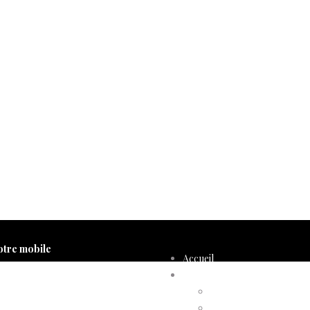
otre mobile
Accueil
Compte d’adhérent
Annulation d’adhésion
Confirmation d’adhési