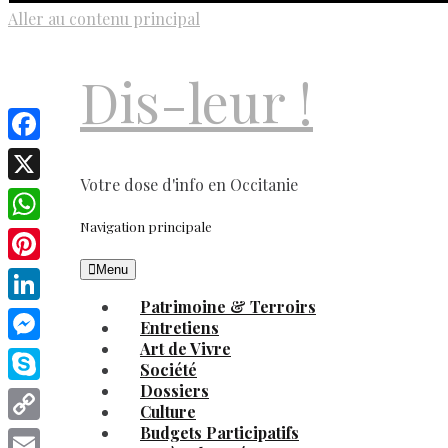
Aller au contenu principal
Dis-leur !
Facebook
Votre dose d'info en Occitanie
X
Navigation principale
WhatsApp
Menu
Pinterest
Patrimoine & Terroirs
LinkedIn
Entretiens
Art de Vivre
Messenger
Société
Dossiers
Skype
Culture
Budgets Participatifs
Copy