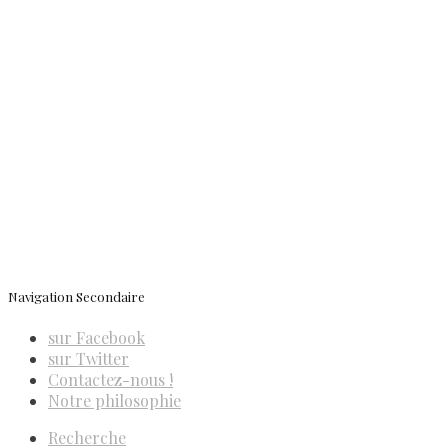
Conditions générales de vente
Contactez-nous
Newsletter
ISSN 3039-7227
Navigation Secondaire
sur Facebook
sur Twitter
Contactez-nous !
Notre philosophie
Recherche