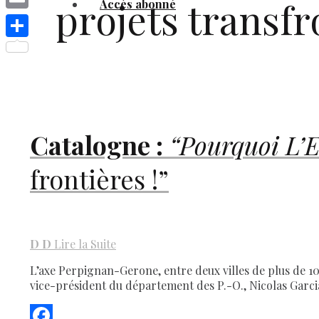
projets transfr
Accès abonné
Link
Email
Share
Catalogne :
“Pourquoi L’Eu
frontières !”
D
D
Lire la Suite
L’axe Perpignan-Gerone, entre deux villes de plus de 100
vice-président du département des P.-O., Nicolas Garcia