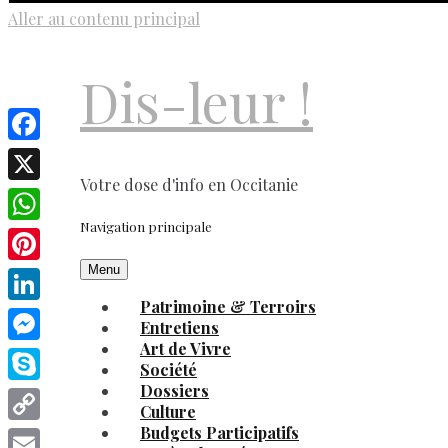
Aller au contenu principal
Dis-leur !
Facebook
Votre dose d'info en Occitanie
X
Navigation principale
WhatsApp
Menu
Pinterest
Patrimoine & Terroirs
LinkedIn
Entretiens
Art de Vivre
Messenger
Société
Dossiers
Skype
Culture
Budgets Participatifs
Copy