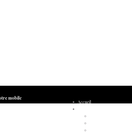
otre mobile
Accueil
Compte d’adhérent
Annulation d’adhésion
Confirmation d’adhési
Facture d’adhésion