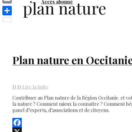
plan nature
Accès abonné
Link
Email
Share
Plan nature en Occitanie
D
D
Lire la Suite
Contribuer au Plan nature de la Région Occitanie. et vot
la nature ? Comment mieux la connaître ? Comment bénéfi
panel d’experts, d’associations et de citoyens.
Facebook