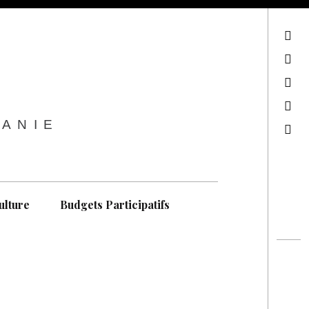
sur Facebook
sur Twitter
Contactez-nous !
Notre philosophie
TANIE
Recherche
ulture
Budgets Participatifs