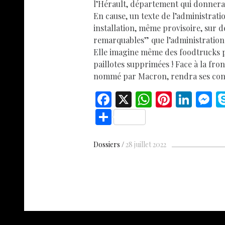
l’Hérault, département qui donnera l
En cause, un texte de l’administrati
installation, même provisoire, sur d
remarquables” que l’administration
Elle imagine même des foodtrucks 
paillotes supprimées ! Face à la fron
nommé par Macron, rendra ses concl
F
X
W
Pi
Li
ac
h
nt
n
e
S
e
at
er
k
s
h
b
s
es
e
n
ar
Dossiers
28 juillet 2022
o
A
t
dI
g
e
o
p
n
e
k
p