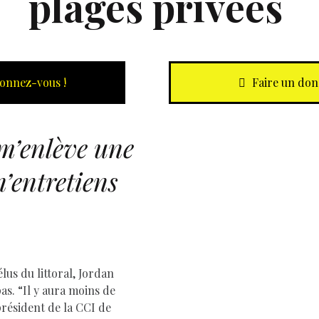
plages privées
onnez-vous !
Faire un don
m’enlève une
D
 n’entretiens
lus du littoral, Jordan
as. “Il y aura moins de
 président de la CCI de