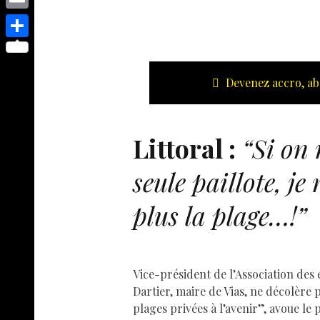
s
p
y
e
o
d
E
e
p
s
p
I
m
n
S
e
t
y
n
a
g
h
Devenez accro, ab
L
i
e
a
i
l
r
r
n
Littoral :
“Si on 
e
k
seule paillote, je
plus la plage…!”
Vice-président de l’Association des é
Dartier, maire de Vias, ne décolère p
plages privées à l’avenir”, avoue le