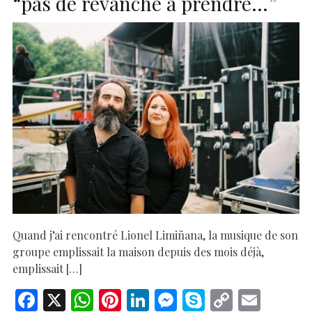
“pas de revanche à prendre…”
Quand j’ai rencontré Lionel Limiñana, la musique de son
groupe emplissait la maison depuis des mois déjà,
emplissait […]
F
X
W
Pi
Li
M
S
C
E