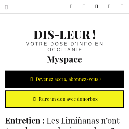
sur Facebook
sur Twitter
Contactez-nous 
Notre ph
R
DIS-LEUR !
VOTRE DOSE D'INFO EN
OCCITANIE
Myspace
Devenez accro, abonnez-vous !
Faire un don avec donorbox
Entretien :
Les Limiñanas n’ont