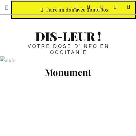
sur Facebook
sur Twitter
Contactez-nous 
Notre ph
R
Faire un don avec donorbox
DIS-LEUR !
VOTRE DOSE D'INFO EN
OCCITANIE
Monument