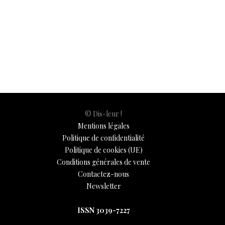
e
at
er
k
se
y
p
ai
h
b
s
es
e
n
p
y
l
ar
Patrimoine & Terroirs
15 juillet 2025
o
A
t
dI
g
e
Li
e
o
p
n
er
n
k
p
k
© Dis-leur !
Mentions légales
Politique de confidentialité
Politique de cookies (UE)
Conditions générales de vente
Contactez-nous
Newsletter
ISSN 3039-7227