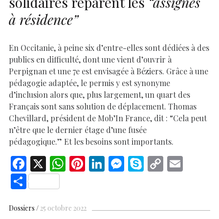
solidaires réparent les
“assignés
à résidence”
En Occitanie, à peine six d’entre-elles sont dédiées à des
publics en difficulté, dont une vient d’ouvrir à
Perpignan et une 7e est envisagée à Béziers. Grâce à une
pédagogie adaptée, le permis y est synonyme
d’inclusion alors que, plus largement, un quart des
Français sont sans solution de déplacement. Thomas
Chevillard, président de Mob’In France, dit : “Cela peut
n’être que le dernier étage d’une fusée
pédagogique.” Et les besoins sont importants.
F
X
W
Pi
Li
M
S
C
E
ac
h
nt
n
es
k
o
m
S
e
at
er
k
se
y
p
ai
h
b
s
es
e
n
p
y
l
ar
Dossiers
25 octobre 2022