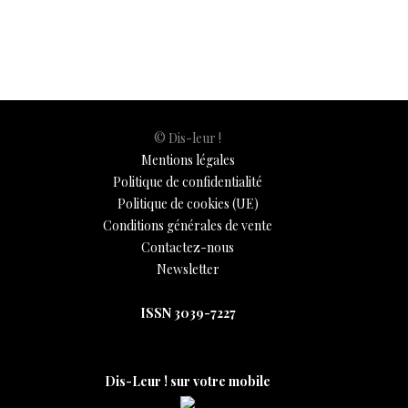
o
A
t
dI
g
e
Li
e
o
p
n
er
n
k
p
k
© Dis-leur !
Mentions légales
Politique de confidentialité
Politique de cookies (UE)
Conditions générales de vente
Contactez-nous
Newsletter
ISSN 3039-7227
Dis-Leur ! sur votre mobile