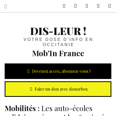
sur Facebook
sur Twitter
Contactez-nous 
Notre ph
R
DIS-LEUR !
VOTRE DOSE D'INFO EN
OCCITANIE
Mob’In France
Devenez accro, abonnez-vous !
Faire un don avec donorbox
Mobilités :
Les auto-écoles