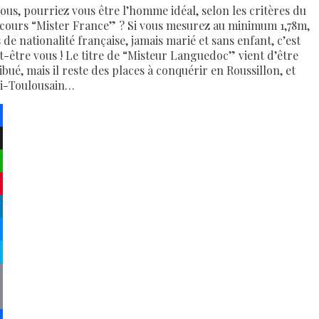
vous, pourriez vous être l’homme idéal, selon les critères du
cours “Mister France” ? Si vous mesurez au minimum 1,78m,
 de nationalité française, jamais marié et sans enfant, c’est
t-être vous ! Le titre de “Misteur Languedoc” vient d’être
ibué, mais il reste des places à conquérir en Roussillon, et
i-Toulousain…
ebook
atsApp
terest
kedIn
senger
pe
py