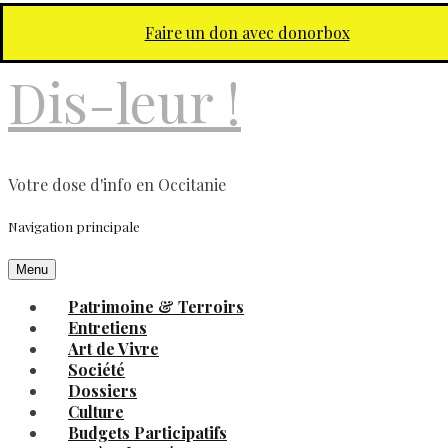
Aller au contenu principal
Faire un don avec donorbox
Dis-leur !
Votre dose d'info en Occitanie
Navigation principale
Menu
Patrimoine & Terroirs
Entretiens
Art de Vivre
Société
Dossiers
Culture
Budgets Participatifs