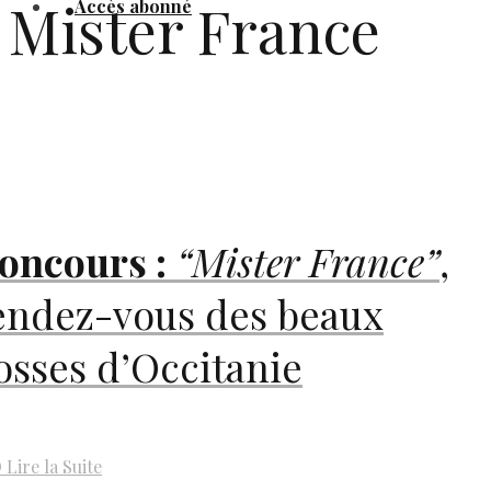
Mister France
Accès abonné
oncours :
“Mister France”
,
endez-vous des beaux
osses d’Occitanie
D
Lire la Suite