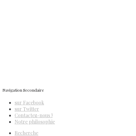
Conditions générales de vente
Contactez-nous
Newsletter
ISSN 3039-7227
Navigation Secondaire
sur Facebook
sur Twitter
Contactez-nous !
Notre philosophie
Recherche