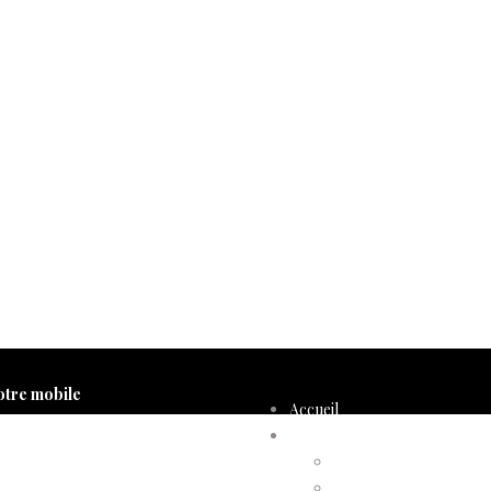
otre mobile
Accueil
Compte d’adhérent
Annulation d’adhésion
Confirmation d’adhési