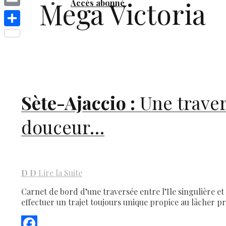
Mega Victoria
Accès abonné
Link
Email
Share
Sète-Ajaccio :
Une traver
douceur…
D
D
Lire la Suite
Carnet de bord d’une traversée entre l’Ile singulière et
effectuer un trajet toujours unique propice au lâcher 