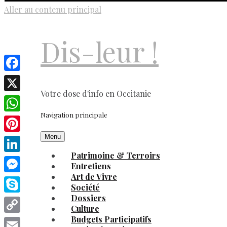
Aller au contenu principal
Dis-leur !
Facebook
Votre dose d'info en Occitanie
X
Navigation principale
WhatsApp
Menu
Pinterest
Patrimoine & Terroirs
LinkedIn
Entretiens
Art de Vivre
Messenger
Société
Dossiers
Skype
Culture
Budgets Participatifs
Copy