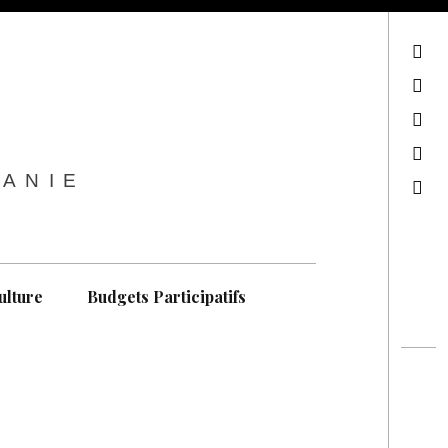
sur Facebook
sur Twitter
Contactez-nous !
Notre philosophie
TANIE
Recherche
ulture
Budgets Participatifs