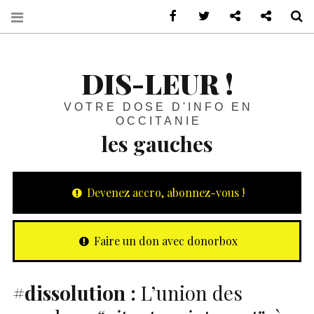
sur Facebook
sur Twitter
Contactez-nous 
Notre ph
R
DIS-LEUR !
VOTRE DOSE D'INFO EN
OCCITANIE
les gauches
Devenez accro, abonnez-vous !
Faire un don avec donorbox
#dissolution :
L’union des