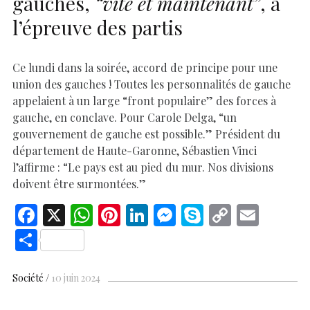
gauches,
“vite et maintenant”
, à
l’épreuve des partis
Ce lundi dans la soirée, accord de principe pour une
union des gauches ! Toutes les personnalités de gauche
appelaient à un large “front populaire” des forces à
gauche, en conclave. Pour Carole Delga, “un
gouvernement de gauche est possible.” Président du
département de Haute-Garonne, Sébastien Vinci
l’affirme : “Le pays est au pied du mur. Nos divisions
doivent être surmontées.”
F
X
W
Pi
Li
M
S
C
E
ac
h
nt
n
es
k
o
m
S
e
at
er
k
se
y
p
ai
h
b
s
es
e
n
p
y
l
ar
Société
10 juin 2024
o
A
t
dI
g
e
Li
e