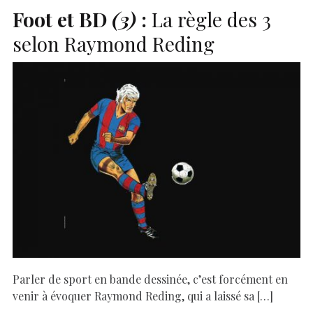
Foot et
BD
(3)
:
La règle des 3
selon Raymond Reding
Parler de sport en bande dessinée, c’est forcément en
venir à évoquer Raymond Reding, qui a laissé sa […]