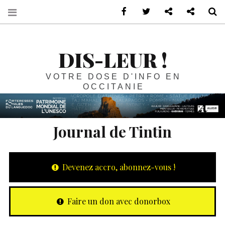
sur Facebook
sur Twitter
Contactez-nous 
Notre ph
R
DIS-LEUR !
VOTRE DOSE D'INFO EN
OCCITANIE
Journal de Tintin
Devenez accro, abonnez-vous !
Faire un don avec donorbox