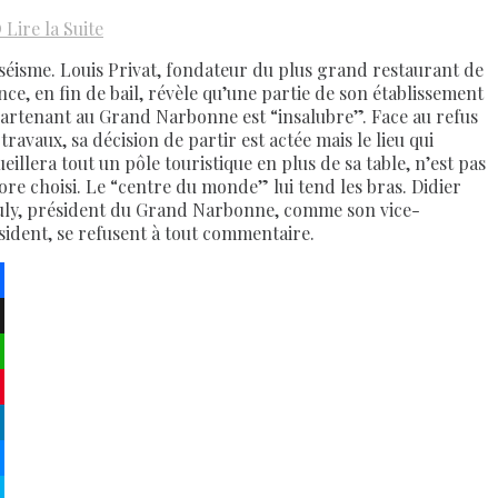
D
Lire la Suite
séisme. Louis Privat, fondateur du plus grand restaurant de
nce, en fin de bail, révèle qu’une partie de son établissement
artenant au Grand Narbonne est “insalubre”. Face au refus
travaux, sa décision de partir est actée mais le lieu qui
eillera tout un pôle touristique en plus de sa table, n’est pas
ore choisi. Le “centre du monde” lui tend les bras. Didier
ly, président du Grand Narbonne, comme son vice-
sident, se refusent à tout commentaire.
ebook
atsApp
terest
kedIn
senger