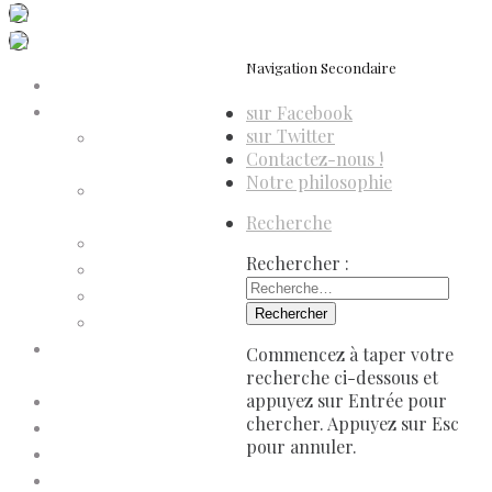
Navigation Secondaire
Accueil
sur Facebook
Compte d’adhérent
sur Twitter
Annulation
Contactez-nous !
d’adhésion
Notre philosophie
Confirmation
d’adhésion
Recherche
Facture d’adhésion
Rechercher :
Niveaux d’adhésion
Paiement d’adhésion
Reçu d’adhésion
Conditions générales de
Commencez à taper votre
vente
recherche ci-dessous et
appuyez sur Entrée pour
Contactez-nous
chercher. Appuyez sur Esc
Faites un don à Dis-Leur !
pour annuler.
Mentions légales
Newsletter