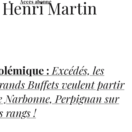
Henri Martin
Accès abonné
olémique :
Excédés, les
rands Buffets veulent partir
e Narbonne, Perpignan sur
s rangs !