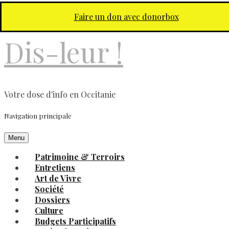
Aller au contenu principal
Faire un don avec donorbox
Dis-leur !
Votre dose d'info en Occitanie
Navigation principale
Menu
Patrimoine & Terroirs
Entretiens
Art de Vivre
Société
Dossiers
Culture
Budgets Participatifs