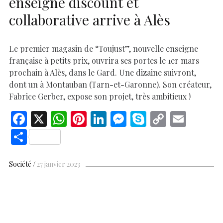
enseigne discount et
collaborative arrive à Alès
Le premier magasin de “Toujust”, nouvelle enseigne
française à petits prix, ouvrira ses portes le 1er mars
prochain à Alès, dans le Gard. Une dizaine suivront,
dont un à Montauban (Tarn-et-Garonne). Son créateur,
Fabrice Gerber, expose son projet, très ambitieux !
F
X
W
Pi
Li
M
S
C
E
ac
h
nt
n
es
k
o
m
S
e
at
er
k
se
y
p
ai
h
b
s
es
e
n
p
y
l
ar
Société
27 janvier 2023
o
A
t
dI
g
e
Li
e
o
p
n
er
n
k
p
k