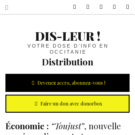
sur Facebook
sur Twitter
Contactez-nous 
Notre ph
R
DIS-LEUR !
VOTRE DOSE D'INFO EN
OCCITANIE
Distribution
Devenez accro, abonnez-vous !
Faire un don avec donorbox
Économie :
“Toujust”
, nouvelle