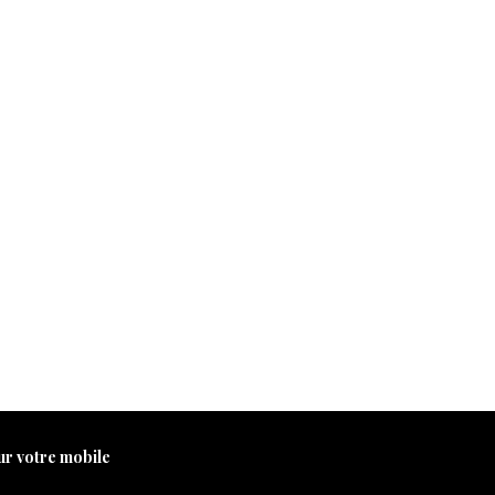
M
S
C
E
s
k
o
m
e
y
p
ai
p
y
l
e
Li
r
n
k
ur votre mobile